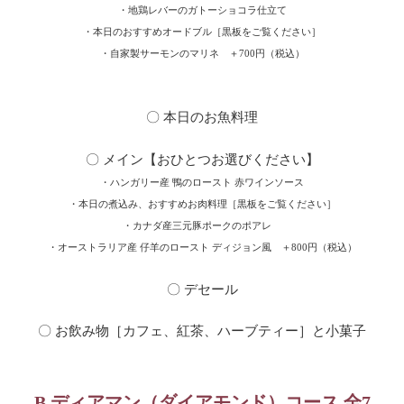
・地鶏レバーのガトーショコラ仕立て
・本日のおすすめオードブル［黒板をご覧ください］
・自家製サーモンのマリネ ＋700円（税込）
〇 本日のお魚料理
〇 メイン【おひとつお選びください】
・ハンガリー産 鴨のロースト 赤ワインソース
・本日の煮込み、おすすめお肉料理［黒板をご覧ください］
・カナダ産三元豚ポークのポアレ
・オーストラリア産 仔羊のロースト ディジョン風 ＋800円（税込）
〇 デセール
〇 お飲み物［カフェ、紅茶、ハーブティー］と小菓子
B ディアマン（ダイアモンド）コース 全7