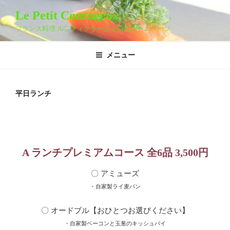
コ
Le Petit Courageux
ン
フランス料理 ルプティクラージュ公式ホームページ
テ
ン
ツ
メニュー
へ
ス
キ
平日ランチ
ッ
プ
A ランチプレミアムコース 全6品
3,50
0円
〇 アミューズ
・自家製ライ麦パン
〇 オードブル【おひとつお選びください】
・自家製ベーコンと玉葱のキッシュパイ