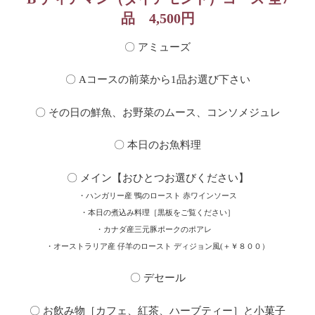
品
4,500円
〇 アミューズ
〇 Aコースの前菜から1品お選び下さい
〇 その日の鮮魚、お野菜のムース、コンソメジュレ
〇 本日のお魚料理
〇 メイン【おひとつお選びください】
・ハンガリー産 鴨のロースト 赤ワインソース
・本日の煮込み料理［黒板をご覧ください］
・カナダ産三元豚ポークのポアレ
・オーストラリア産 仔羊のロースト ディジョン風(＋￥８００）
〇 デセール
〇 お飲み物［カフェ、紅茶、ハーブティー］と小菓子