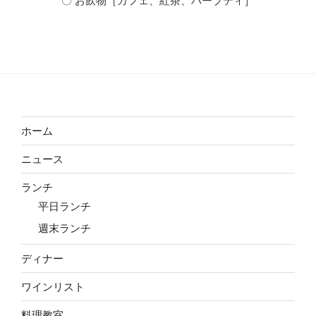
〇 お飲物［カフェ、紅茶、ハーブティ］
ホーム
ニュース
ランチ
平日ランチ
週末ランチ
ディナー
ワインリスト
料理教室